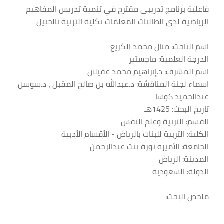
فاعلية برنامج تدريبي مقترح في تنمية تدريس المفاهيم
الرياضية لدى الطالبات المعلمات بكلية التربية بالجبيل
اسم الباحث: منال محمد الكريع
الدرجة العلمية: ماجستير
اسم المشرف: د.إبراهيم محمد عقيلان
اسماء لجنة المناقشة: د.عبدالله بن صالح المقبل ، د.سوسن
عبدالحميد كوسا
تاريخ البحث: 1425هـ
القسم: التربية وعلم النفس
الكلية: التربية للبنات بالرياض - الأقسام الأدبية
الجامعة: الأميرة نورة بنت عبدالرحمن
المدينة: الرياض
الدولة: السعودية
ملخص البحث: